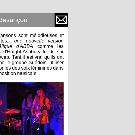
 Besançon
hansons sont mélodieuses et
tes...
une nouvelle version
élique d'ABBA
comme les
d'Haight-Ashbury le dit sur
eb. Tant il est vrai qu'ils ont
e le groupe Suédois, utiliser
onies des voix féminines dans
position musicale.