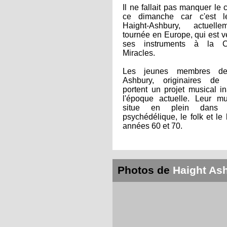
Il ne fallait pas manquer le 
ce dimanche car c'est l
Haight-Ashbury, actuell
tournée en Europe, qui est 
ses instruments à la 
Miracles.
Les jeunes membres de
Ashbury, originaires de
portent un projet musical i
l'époque actuelle. Leur m
situe en plein dans 
psychédélique, le folk et le
années 60 et 70.
Photos de
Haight As