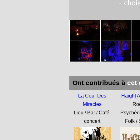
Ont contribués à
cet
La Cour Des
Haight 
Miracles
Ro
Lieu / Bar / Café-
Psychédé
concert
Folk /