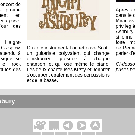
concert de
e groupe
Après c
ement en
dans le 
venu poser
Miracles
Cour des
privilég
Ashbury
sillonner
 Haight-
forte im
 Glasgow,
Du côté instrumental on retrouve Scott,
de Rennes
nattendu à
un guitariste polyvalent qui change
parler d'e
usique se
d'instrument presque à chaque
le rock
chanson, et qui ose même le piano.
Ci-desso
 blues des
Les deux chanteuses Kirsty et Jennifer
prises pe
s'occupent également des percussions
et de la basse.
hbury