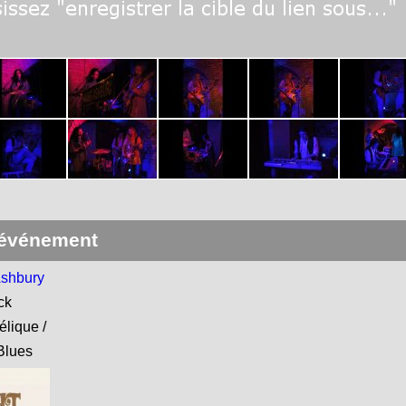
 événement
Ashbury
ck
lique /
 Blues