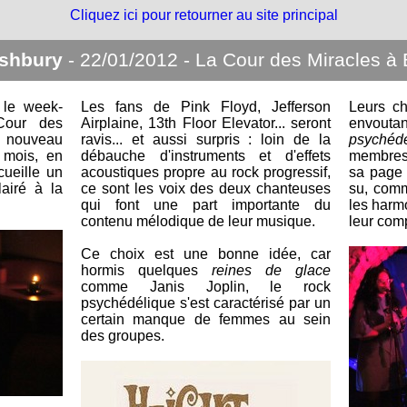
Cliquez ici pour retourner au site principal
Ashbury
- 22/01/2012 - La Cour des Miracles à
é le week-
Les fans de Pink Floyd, Jefferson
Leurs c
 Cour des
Airplaine, 13th Floor Elevator... seront
envoutan
n nouveau
ravis... et aussi surpris : loin de la
psychéd
 mois, en
débauche d'instruments et d'effets
membres 
cueille un
acoustiques propre au rock progressif,
sa page w
airé à la
ce sont les voix des deux chanteuses
su, comm
qui font une part importante du
les harm
contenu mélodique de leur musique.
leur com
Ce choix est une bonne idée, car
hormis quelques
reines de glace
comme Janis Joplin, le rock
psychédélique s'est caractérisé par un
certain manque de femmes au sein
des groupes.