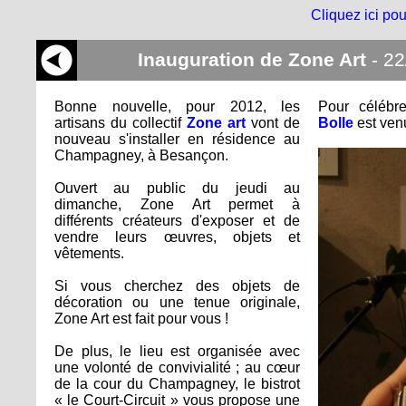
Cliquez ici pou
Inauguration de Zone Art
- 22
Bonne nouvelle, pour 2012, les
Pour célébre
artisans du collectif
Zone art
vont de
Bolle
est venu
nouveau s'installer en résidence au
Champagney, à Besançon.
Ouvert au public du jeudi au
dimanche, Zone Art permet à
différents créateurs d'exposer et de
vendre leurs œuvres, objets et
vêtements.
Si vous cherchez des objets de
décoration ou une tenue originale,
Zone Art est fait pour vous !
De plus, le lieu est organisée avec
une volonté de convivialité ; au cœur
de la cour du Champagney, le bistrot
« le Court-Circuit » vous propose une